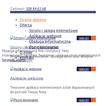
Skip
to
Zadzwoń:
509 84 63 68
content
Strona główna
Oferta
Strony i sklepy internetowe
Aplikacje webowe
więcej
Obsługa informatyczna
Pozycjonowanie
Strony i sklepy internetowe
Obsługa informatyczna firm i instytucji
Twój
O mnie
Internetowy Czarodziej
Tworzenie i obsługa stron internetowych
Projektowanie, tworzenie i obsługa stron oraz sklepów
Kontakt
Sprawdź ofertę
internetowych.
więcej
Aplikacje webowe
Tworzone aplikacji internetowych ściśle dopasowanych
do potrzeb Twojej firmy.
więcej